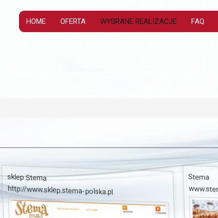
HOME
OFERTA
WYBRANE REALIZACJE
FAQ
sklep Stema
Stema
http://www.sklep.stema-polska.pl
www.stem